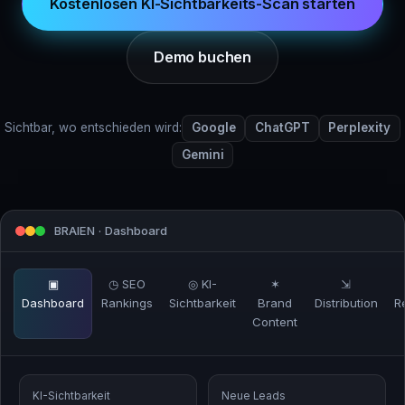
Kostenlosen KI-Sichtbarkeits-Scan starten
Demo buchen
Sichtbar, wo entschieden wird:
Google
ChatGPT
Perplexity
Gemini
BRAIEN · Dashboard
▣
◷ SEO
◎ KI-
✶
⇲
Dashboard
Rankings
Sichtbarkeit
Brand
Distribution
R
Content
KI-Sichtbarkeit
Neue Leads