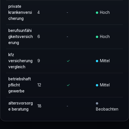
private
krankenversi
4
-
Hoch
cherung
berufsunfähi
gkeitsversich
6
-
Hoch
erung
kfz
versicherung
9
✓
Mittel
vergleich
betriebshaft
pflicht
12
✓
Mittel
gewerbe
altersvorsorg
18
-
e beratung
Beobachten