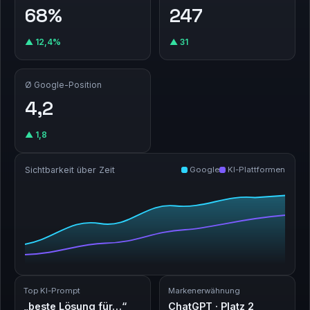
68%
247
▲ 12,4%
▲ 31
Ø Google-Position
4,2
▲ 1,8
Sichtbarkeit über Zeit
Google
KI-Plattformen
Top KI-Prompt
Markenerwähnung
„beste Lösung für…“
ChatGPT · Platz 2